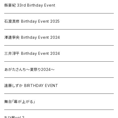
Episode 犬紀村～MOMOTARO～
縣豪紀 33rd Birthday Event
正義の味方 ~ジャスティス・タクティス~
石渡真修 Birthday Event 2025
囚われた5人？-2025-
澤邊寧央 Birthday Event 2024
Altersong
三井淳平 Birthday Event 2024
消された声2026
あがたさんち～夏祭り2024～
ゾンビと6人
遠藤しずか BIRTHDAY EVENT
by KAMISHIBAI
舞台「幕が上がる」
ゾンビと6人-大阪-
ちひ屋vol.2